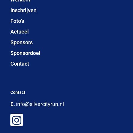
Inschrijven
Foto’s
Actueel
Sponsors
Sponsordoel
Contact
Contact
E.
info@silvercityrun.nl
I
n