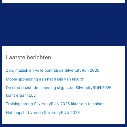
Laatste berichten
Zon, muziek en volle pont bij de SilvercityRun 2026
Mooie sponsoring aan het ‘Huis van Noord’
De stad bruist, de spanning stijgt… de SilvercityRUN 2026
komt eraan! 🏃‍♂️✨
Trainingsgroep SilvercityRUN 2026 klaar om te shinen
Het loopshirt van de SilvercityRUN 2026