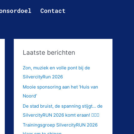
onsordoel
Contact
Laatste berichten
Zon, muziek en volle pont bij de
SilvercityRun 2026
Mooie sponsoring aan het ‘Huis van
Noord’
De stad bruist, de spanning stijgt… de
SilvercityRUN 2026 komt eraan! 🏃‍♂️✨
Trainingsgroep SilvercityRUN 2026
klaar om te shinen