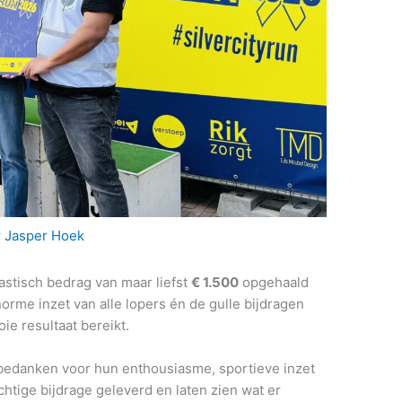
r
Jasper Hoek
tastisch bedrag van maar liefst
€ 1.500
opgehaald
orme inzet van alle lopers én de gulle bijdragen
ie resultaat bereikt.
 bedanken voor hun enthousiasme, sportieve inzet
htige bijdrage geleverd en laten zien wat er