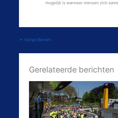
mogelijk is wanneer mensen zich samen
←
Vorige Bericht
Gerelateerde berichten