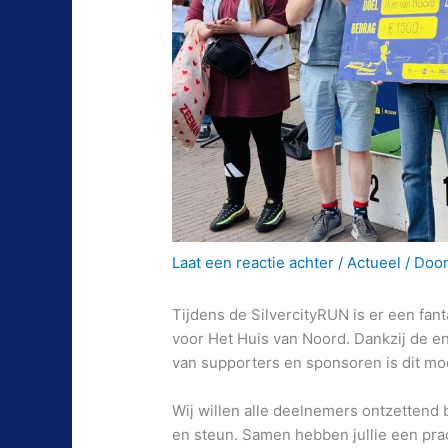
Laat een reactie achter
/
Actueel
/ Doo
Tijdens de
SilvercityRUN
is er een fan
voor Het Huis van Noord. Dankzij de en
van supporters en sponsoren is dit moo
Wij willen alle deelnemers ontzettend
en steun. Samen hebben jullie een prac